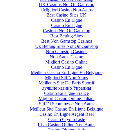
UK Casinos Not On Gamstop
I Migliori Casino Non Aams
Best Casino Sites UK
Casino En Ligne
Casino En Ligne
Casinos Not On Gamstop
Best Betting Sites
Best Non Gamstop Casinos
Uk Betting Sites Not On Gamstop
Non Gamstop Casinos
Non Aams Casino
Migliori Casino Online
Casino En Ligne
Meilleur Casino En Ligne En Belgique
Migliori Siti Non Aams
Meilleurs Site De Paris Sportif
лучшие казино Украины
Casino En Ligne France
Migliori Casino Online Italiani
Siti Di Scommesse Non Aams
Meilleur Site Casino En Ligne Belgique
Casino En Ligne Argent Réel
Casino Crypto Liste
Lista Casino Online Non Aams
Casino Olympe Avis