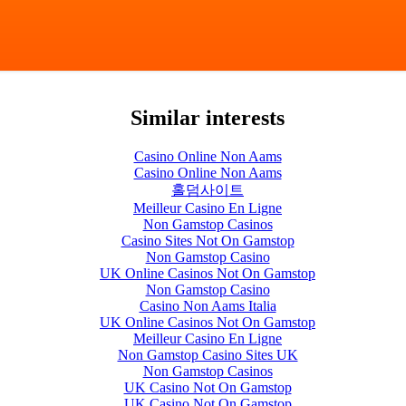
Similar interests
Casino Online Non Aams
Casino Online Non Aams
홀덤사이트
Meilleur Casino En Ligne
Non Gamstop Casinos
Casino Sites Not On Gamstop
Non Gamstop Casino
UK Online Casinos Not On Gamstop
Non Gamstop Casino
Casino Non Aams Italia
UK Online Casinos Not On Gamstop
Meilleur Casino En Ligne
Non Gamstop Casino Sites UK
Non Gamstop Casinos
UK Casino Not On Gamstop
UK Casino Not On Gamstop