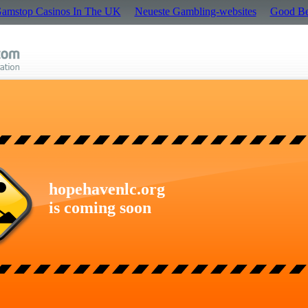
amstop Casinos In The UK
Neueste Gambling-websites
Good Bet
hopehavenlc.org
is coming soon